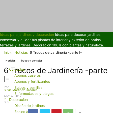
Ideas para jardines y decoración
Ideas para decorar jardines,
conservar y cuidar tus plantas de interior y exterior de patios,
terrazas y jardines. Decoración 100% con plantas y naturaleza.
Inicio
Noticias
6 Trucos de Jardinería -parte I-
Noticias
Trucos y consejos
6 Trucos de Jardinería -parte
Cuidados
Abonos caseros
I-
Abonos y fertilizantes
Por
Bulbos y semillas
Silvia Martínez Casares
-
Enfermedades y plagas
Abr 14, 2012
0
Decoración
665
Diseño de jardines
Ecología