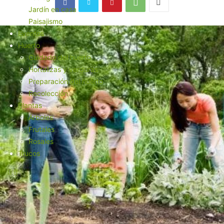
Jardín en casa
Paisajismo
Eventos
Huerto
Cuidado del huerto
Hortalizas y verduras
Preparación del huerto
Recolección
Plantas
Árboles
Frutales
Rosales
Trucos