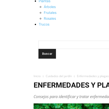
Plantas
Árboles
Frutales
Rosales
Trucos
Inicio
Cuidados del jardín
Enfermedades y plagas
ENFERMEDADES Y PL
Consejos para identificar y tratar enfermedad