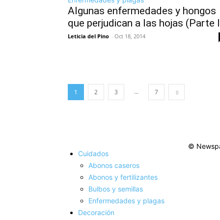
Algunas enfermedades y hongos
que perjudican a las hojas (Parte I
Leticia del Pino
-
Oct 18, 2014
...
1
2
3
7
© Newspa
Cuidados
Abonos caseros
Abonos y fertilizantes
Bulbos y semillas
Enfermedades y plagas
Decoración