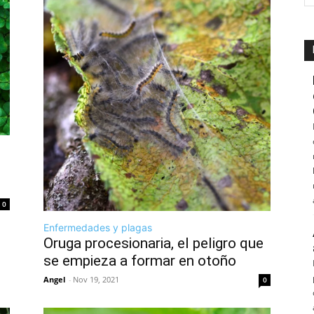
0
Enfermedades y plagas
Oruga procesionaria, el peligro que
se empieza a formar en otoño
Angel
-
Nov 19, 2021
0