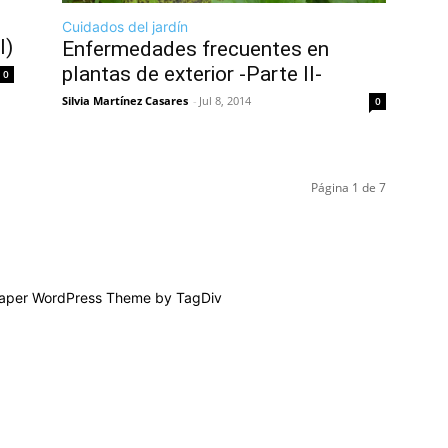
Cuidados del jardín
I)
Enfermedades frecuentes en
plantas de exterior -Parte II-
0
Silvia Martínez Casares
-
Jul 8, 2014
0
Página 1 de 7
per WordPress Theme by TagDiv