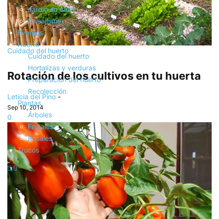
Jardín en casa
Paisajismo
Eventos
Huerto
Cuidado del huerto
Cuidado del huerto
Hortalizas y verduras
Rotación de los cultivos en tu huerta
Preparación del huerto
Recolección
Leticia del Pino
-
Plantas
Sep 10, 2014
Árboles
0
Frutales
Rosales
Trucos