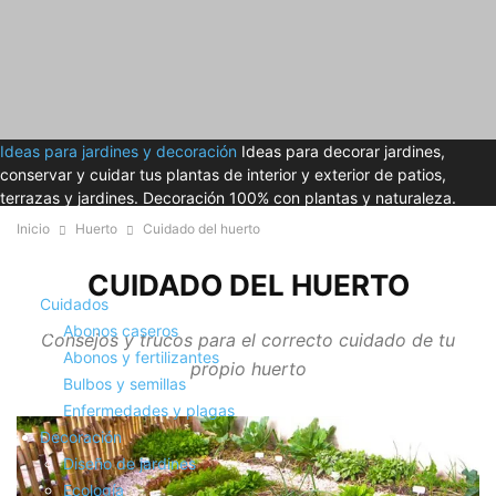
Ideas para jardines y decoración
Ideas para decorar jardines,
conservar y cuidar tus plantas de interior y exterior de patios,
terrazas y jardines. Decoración 100% con plantas y naturaleza.
Inicio
Huerto
Cuidado del huerto
CUIDADO DEL HUERTO
Cuidados
Abonos caseros
Consejos y trucos para el correcto cuidado de tu
Abonos y fertilizantes
propio huerto
Bulbos y semillas
Enfermedades y plagas
Decoración
Diseño de jardines
Ecología