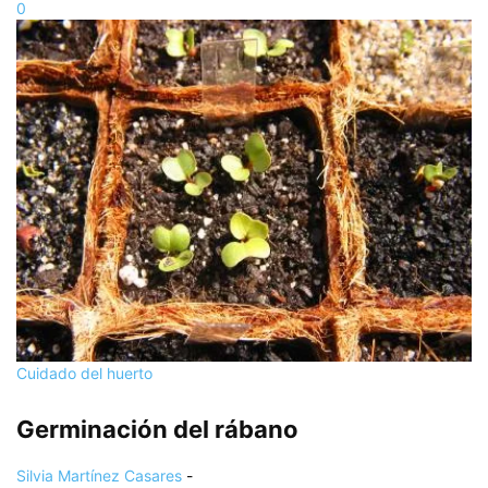
0
Cuidado del huerto
Germinación del rábano
Silvia Martínez Casares
-