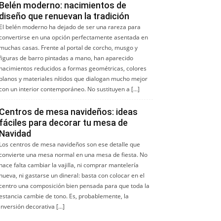
Belén moderno: nacimientos de
diseño que renuevan la tradición
El belén moderno ha dejado de ser una rareza para
convertirse en una opción perfectamente asentada en
muchas casas. Frente al portal de corcho, musgo y
figuras de barro pintadas a mano, han aparecido
nacimientos reducidos a formas geométricas, colores
planos y materiales nítidos que dialogan mucho mejor
con un interior contemporáneo. No sustituyen a […]
Centros de mesa navideños: ideas
fáciles para decorar tu mesa de
Navidad
Los centros de mesa navideños son ese detalle que
convierte una mesa normal en una mesa de fiesta. No
hace falta cambiar la vajilla, ni comprar mantelería
nueva, ni gastarse un dineral: basta con colocar en el
centro una composición bien pensada para que toda la
estancia cambie de tono. Es, probablemente, la
inversión decorativa […]