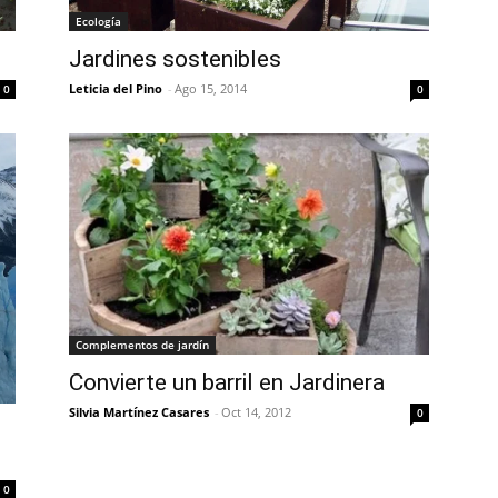
Ecología
Jardines sostenibles
Leticia del Pino
-
Ago 15, 2014
0
0
Complementos de jardín
Convierte un barril en Jardinera
Silvia Martínez Casares
-
Oct 14, 2012
0
0