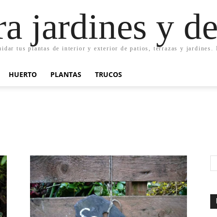
ra jardines y d
uidar tus plantas de interior y exterior de patios, terrazas y jardines
HUERTO
PLANTAS
TRUCOS