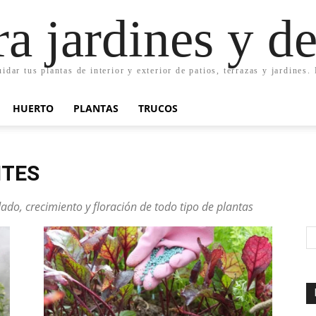
ra jardines y d
uidar tus plantas de interior y exterior de patios, terrazas y jardines
HUERTO
PLANTAS
TRUCOS
NTES
dado, crecimiento y floración de todo tipo de plantas