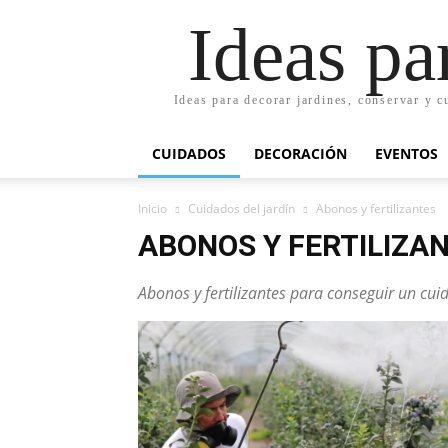
Ideas pa
Ideas para decorar jardines, conservar y c
CUIDADOS
DECORACIÓN
EVENTOS
Inicio
Cuidados del jardín
Abonos y fertilizantes
ABONOS Y FERTILIZA
Abonos y fertilizantes para conseguir un cui