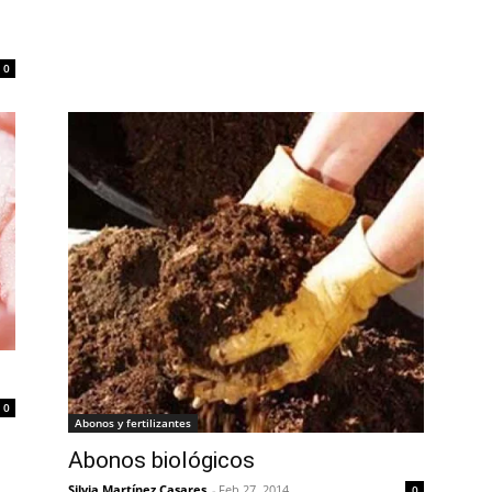
0
0
Abonos y fertilizantes
Abonos biológicos
Silvia Martínez Casares
-
Feb 27, 2014
0