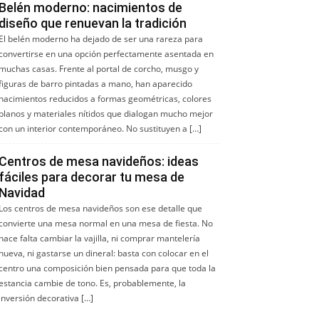
Belén moderno: nacimientos de
diseño que renuevan la tradición
El belén moderno ha dejado de ser una rareza para
convertirse en una opción perfectamente asentada en
muchas casas. Frente al portal de corcho, musgo y
figuras de barro pintadas a mano, han aparecido
nacimientos reducidos a formas geométricas, colores
planos y materiales nítidos que dialogan mucho mejor
con un interior contemporáneo. No sustituyen a […]
Centros de mesa navideños: ideas
fáciles para decorar tu mesa de
Navidad
Los centros de mesa navideños son ese detalle que
convierte una mesa normal en una mesa de fiesta. No
hace falta cambiar la vajilla, ni comprar mantelería
nueva, ni gastarse un dineral: basta con colocar en el
centro una composición bien pensada para que toda la
estancia cambie de tono. Es, probablemente, la
inversión decorativa […]