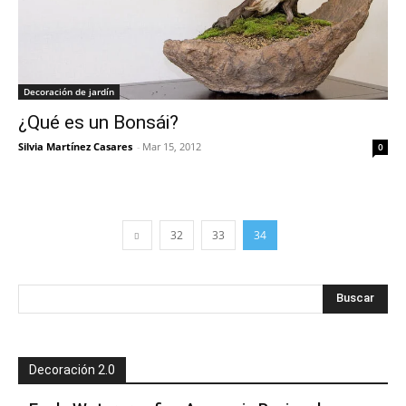
Decoración de jardín
¿Qué es un Bonsái?
Silvia Martínez Casares
-
Mar 15, 2012
0
32
33
34
Decoración 2.0