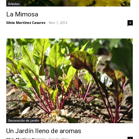
Árboles
La Mimosa
Silvia Martínez Casares
-
Nov 1, 2012
0
Decoración de jardín
Un Jardín lleno de aromas