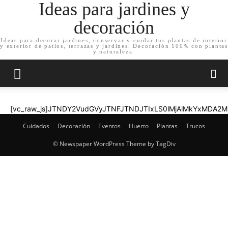
Ideas para jardines y
decoración
Ideas para decorar jardines, conservar y cuidar tus plantas de interior
y exterior de patios, terrazas y jardines. Decoración 100% con plantas
y naturaleza.
[vc_raw_js]JTNDY2VudGVyJTNFJTNDJTIxLS0lMjAlMkYxMDA
Cuidados
Decoración
Eventos
Huerto
Plantas
Trucos
© Newspaper WordPress Theme by TagDiv