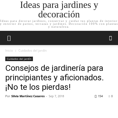
Ideas para jardines y
decoración
Ideas para decorar jardines, conservar y cuidar tus plantas de interior
y exterior de patios, terrazas y jardines. Decoración 100% con plantas
y naturaleza.
Inicio
Cuidados del jardín
Cuidados del jardín
Consejos de jardinería para
principiantes y aficionados.
¡No te los pierdas!
Por
Silvia Martínez Casares
-
Sep 7, 2018
154
0