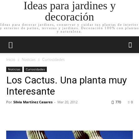
Ideas para jardines y
decoración
Ideas para decorar jardines, conservar y cuidar tus plantas de interior
y exterior de patios, terrazas y jardines. Decoración 100% con plantas
y naturaleza.
Inicio
Noticias
Curiosidades
Noticias
Curiosidades
Los Cactus. Una planta muy
Interesante
Por
Silvia Martínez Casares
-
Mar 20, 2012
770
0