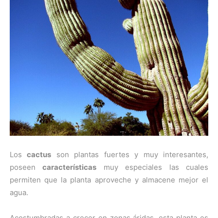
Los
cactus
son plantas fuertes y muy interesantes,
poseen
características
muy especiales las cuales
permiten que la planta aproveche y almacene mejor el
agua.
Acostumbradas a crecer en zonas áridas, esta planta es