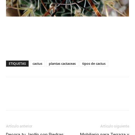
ETIQUETAS
cactus
plantas cactaceas
tipos de cactus
Artículo anterior
Artículo siguiente
Decora tu Jardín con Piedras
Mobiliario para Terraza y