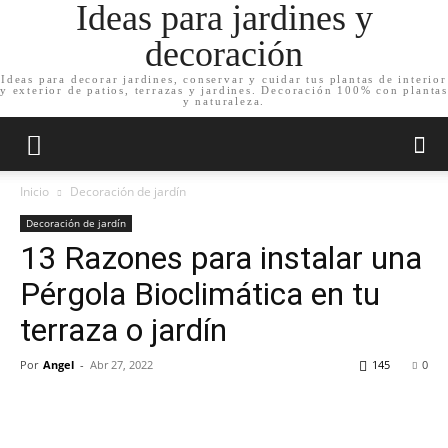
Ideas para jardines y
decoración
Ideas para decorar jardines, conservar y cuidar tus plantas de interior
y exterior de patios, terrazas y jardines. Decoración 100% con plantas
y naturaleza.
Inicio
Decoración de jardín
Decoración de jardín
13 Razones para instalar una
Pérgola Bioclimática en tu
terraza o jardín
Por
Angel
-
Abr 27, 2022
145
0