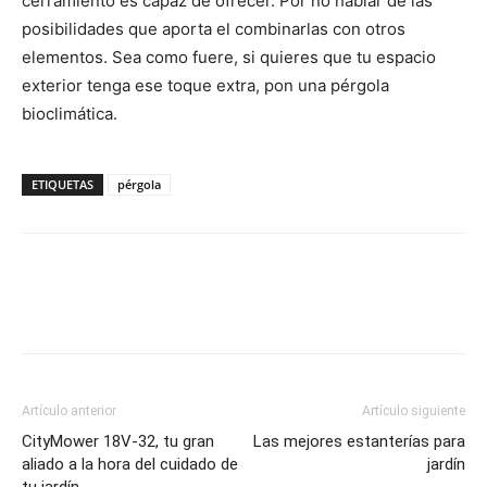
cerramiento es capaz de ofrecer. Por no hablar de las
posibilidades que aporta el combinarlas con otros
elementos. Sea como fuere, si quieres que tu espacio
exterior tenga ese toque extra, pon una pérgola
bioclimática.
ETIQUETAS
pérgola
Artículo anterior
Artículo siguiente
CityMower 18V-32, tu gran
Las mejores estanterías para
aliado a la hora del cuidado de
jardín
tu jardín