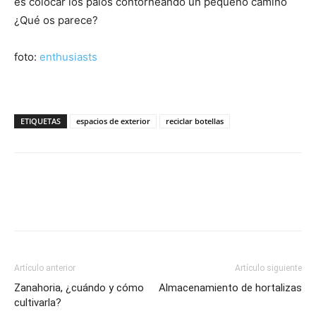
es colocar los palos contorneando un pequeño camino
¿Qué os parece?
foto:
enthusiasts
ETIQUETAS
espacios de exterior
reciclar botellas
Artículo anterior
Artículo siguiente
Zanahoria, ¿cuándo y cómo
Almacenamiento de hortalizas
cultivarla?