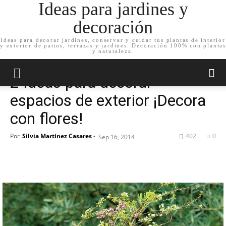
Ideas para jardines y
decoración
Ideas para decorar jardines, conservar y cuidar tus plantas de interior
y exterior de patios, terrazas y jardines. Decoración 100% con plantas
Inicio
Decoración de jardín
y naturaleza.
Decoración de jardín
2 Ideas para decorar
espacios de exterior ¡Decora
con flores!
Por
Silvia Martínez Casares
-
402
0
Sep 16, 2014