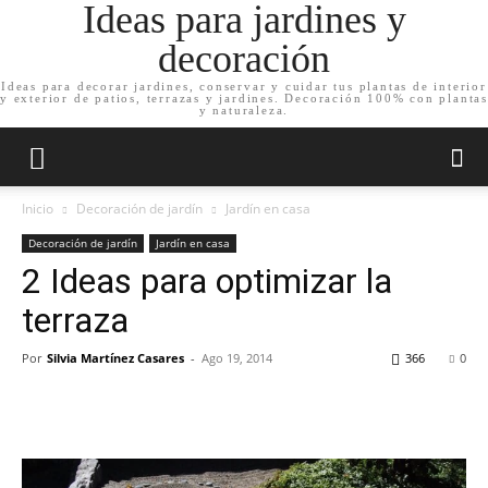
Ideas para jardines y
decoración
Ideas para decorar jardines, conservar y cuidar tus plantas de interior
y exterior de patios, terrazas y jardines. Decoración 100% con plantas
y naturaleza.
Inicio
Decoración de jardín
Jardín en casa
Decoración de jardín
Jardín en casa
2 Ideas para optimizar la
terraza
Por
Silvia Martínez Casares
-
Ago 19, 2014
366
0