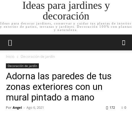
Ideas para jardines y
decoración
Ideas para decorar jardines, conservar y cuidar tus plantas de interior
y exterior de patios, terrazas y jardines. Decoración 100% con plantas
y naturaleza.
Inicio
Decoración de jardín
Decoración de jardín
Adorna las paredes de tus
zonas exteriores con un
mural pintado a mano
Por
Angel
-
Ago 6, 2021
172
0