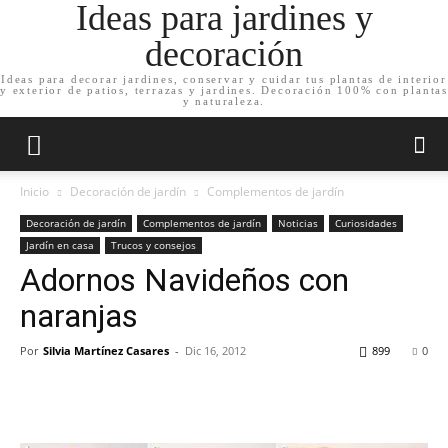
Ideas para jardines y
decoración
Ideas para decorar jardines, conservar y cuidar tus plantas de interior
y exterior de patios, terrazas y jardines. Decoración 100% con plantas
y naturaleza.
Inicio
Decoración de jardín
Complementos de jardín
Decoración de jardín
Complementos de jardín
Noticias
Curiosidades
Jardín en casa
Trucos y consejos
Adornos Navideños con
naranjas
Por
Silvia Martínez Casares
-
Dic 16, 2012
899
0