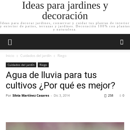
Ideas para jardines y
decoración
Ideas para decorar jardines, conservar y cuidar tus plantas de interior
y exterior de patios, terrazas y jardines. Decoración 100% con plantas
y naturaleza.
Inicio
Cuidados del jardín
Riego
Cuidados del jardín
Riego
Agua de lluvia para tus
cultivos ¿Por qué es mejor?
Por
Silvia Martínez Casares
-
Dic 3, 2014
258
0