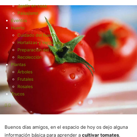
Jardín en casa
Paisajismo
Eventos
Huerto
Cuidado del huerto
Hortalizas y verduras
Preparación del huerto
Recolección
Plantas
Árboles
Frutales
Rosales
Trucos
Buenos días amigos, en el espacio de hoy os dejo alguna
información básica para aprender a
cultivar
tomates
.