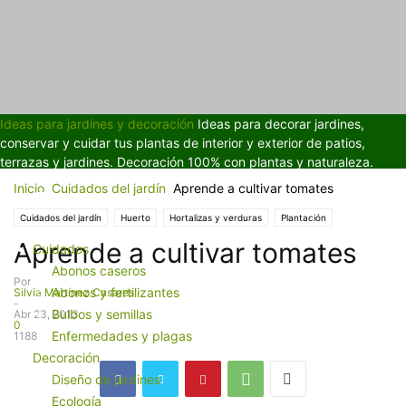
Ideas para jardines y decoración
Ideas para decorar jardines,
conservar y cuidar tus plantas de interior y exterior de patios,
terrazas y jardines. Decoración 100% con plantas y naturaleza.
Inicio
Cuidados del jardín
Aprende a cultivar tomates
Cuidados del jardín
Huerto
Hortalizas y verduras
Plantación
Aprende a cultivar tomates
Plantas de jardín
Plantas trepadoras
Riego
Cuidados
Abonos caseros
Por
Abonos y fertilizantes
Silvia Martínez Casares
-
Bulbos y semillas
Abr 23, 2013
0
Enfermedades y plagas
1188
Decoración
Diseño de jardines
Ecología