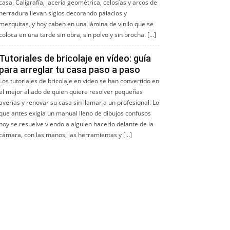
casa. Caligrafía, lacería geométrica, celosías y arcos de
herradura llevan siglos decorando palacios y
mezquitas, y hoy caben en una lámina de vinilo que se
coloca en una tarde sin obra, sin polvo y sin brocha. […]
Tutoriales de bricolaje en vídeo: guía
para arreglar tu casa paso a paso
Los tutoriales de bricolaje en vídeo se han convertido en
el mejor aliado de quien quiere resolver pequeñas
averías y renovar su casa sin llamar a un profesional. Lo
que antes exigía un manual lleno de dibujos confusos
hoy se resuelve viendo a alguien hacerlo delante de la
cámara, con las manos, las herramientas y […]