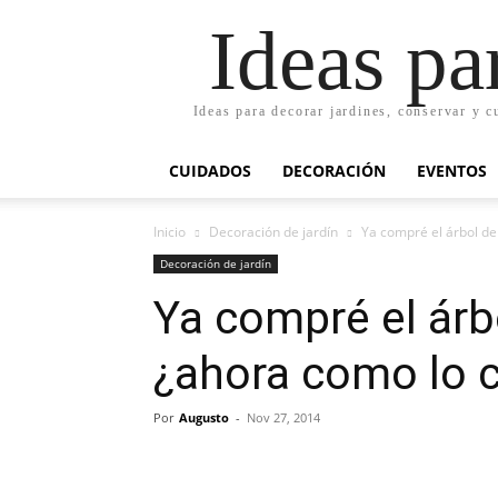
Ideas pa
Ideas para decorar jardines, conservar y c
CUIDADOS
DECORACIÓN
EVENTOS
Inicio
Decoración de jardín
Ya compré el árbol de
Decoración de jardín
Ya compré el árb
¿ahora como lo 
Por
Augusto
-
Nov 27, 2014