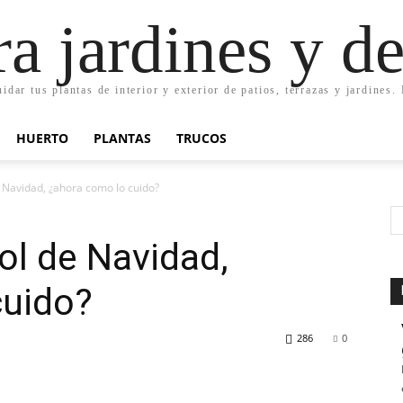
ra jardines y d
uidar tus plantas de interior y exterior de patios, terrazas y jardines
HUERTO
PLANTAS
TRUCOS
 Navidad, ¿ahora como lo cuido?
ol de Navidad,
cuido?
286
0