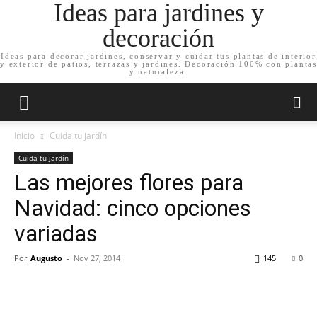
Ideas para jardines y
decoración
Ideas para decorar jardines, conservar y cuidar tus plantas de interior
y exterior de patios, terrazas y jardines. Decoración 100% con plantas
y naturaleza.
Inicio
Cuida tu jardín
Cuida tu jardín
Las mejores flores para
Navidad: cinco opciones
variadas
Por
Augusto
-
Nov 27, 2014
145
0