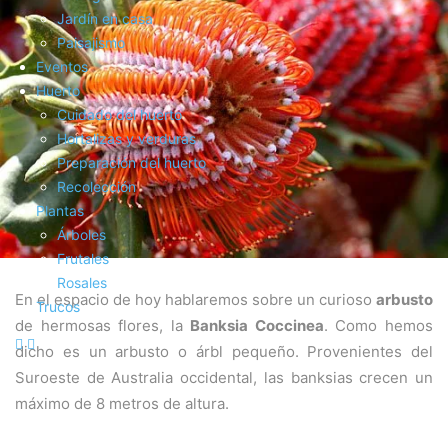
Jardín en casa
Paisajismo
Eventos
Huerto
Cuidado del huerto
Hortalizas y verduras
Preparación del huerto
Recolección
Plantas
Árboles
Frutales
Rosales
En el espacio de hoy hablaremos sobre un curioso
arbusto
Trucos
de hermosas flores, la
Banksia Coccinea
. Como hemos
dicho es un arbusto o árbl pequeño. Provenientes del
Suroeste de Australia occidental, las banksias crecen un
máximo de 8 metros de altura.