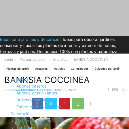
Ideas para jardines y decoración
Ideas para decorar jardines,
conservar y cuidar tus plantas de interior y exterior de patios,
terrazas y jardines. Decoración 100% con plantas y naturaleza.
Inicio
Plantas de jardín
Arbustos
BANKSIA COCCINEA
Plantas de jardín
Arbustos
Noticias
Curiosidades
Cuidados del jardín
BANKSIA COCCINEA
Plantación
Cuidados
Abonos caseros
905
0
Por
Silvia Martínez Casares
-
Mar 22, 2012
Abonos y fertilizantes
Bulbos y semillas
Enfermedades y plagas
Decoración
Diseño de jardines
Ecología