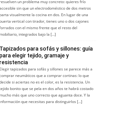
resuelven un problema muy concreto: quieres frío
accesible sin que un electrodoméstico de dos metros
parta visualmente la cocina en dos. En lugar de una
puerta vertical con tirador, tienes uno o dos cajones
forrados con el mismo frente que el resto del
mobiliario, integrados bajo la […]
Tapizados para sofás y sillones: guía
para elegir tejido, gramaje y
resistencia
Elegir tapizados para sofás y sillones se parece más a
comprar neumáticos que a comprar cortinas: lo que
decide si aciertas no es el color, es la resistencia. Un
tejido bonito que se pela en dos años te habrá costado
mucho más que uno correcto que aguanta doce. Y la
información que necesitas para distinguirlos […]