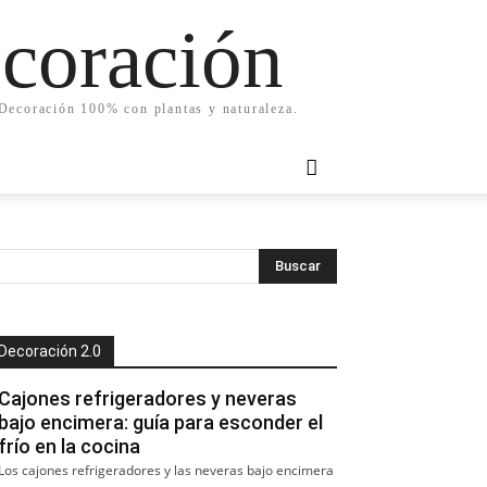
ecoración
. Decoración 100% con plantas y naturaleza.
Decoración 2.0
Cajones refrigeradores y neveras
bajo encimera: guía para esconder el
frío en la cocina
Los cajones refrigeradores y las neveras bajo encimera