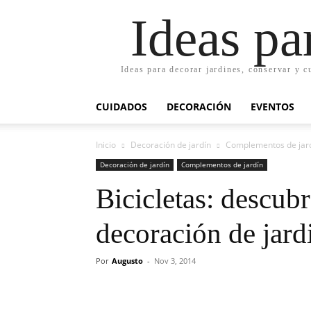
Ideas pa
Ideas para decorar jardines, conservar y c
CUIDADOS
DECORACIÓN
EVENTOS
Inicio
Decoración de jardín
Complementos de jar
Decoración de jardín
Complementos de jardín
Bicicletas: descub
decoración de jard
Por
Augusto
-
Nov 3, 2014