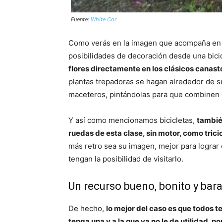
Fuente:
White Cor
Como verás en la imagen que acompaña en 
posibilidades de decoración desde una bici
flores directamente en los clásicos canas
plantas trepadoras se hagan alrededor de s
maceteros, pintándolas para que combinen c
Y así como mencionamos bicicletas,
tambié
ruedas de esta clase, sin motor, como trici
más retro sea su imagen, mejor para lograr 
tengan la posibilidad de visitarlo.
Un recurso bueno, bonito y bar
De hecho,
lo mejor del caso es que todos 
tenga una y a la que ya no le de utilidad, p