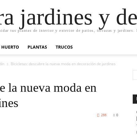
ra jardines y d
uidar tus plantas de interior y exterior de patios, terrazas y jardines
HUERTO
PLANTAS
TRUCOS
dín
Bicicletas: descubre la nueva moda en decoración de jardines
re la nueva moda en
ines
288
0