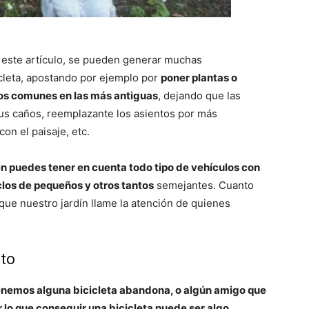
este artículo, se pueden generar muchas
cleta, apostando por ejemplo por
poner plantas o
tos comunes en las más antiguas
, dejando que las
us caños, reemplazante los asientos por más
on el paisaje, etc.
n puedes tener en cuenta todo tipo de vehículos con
clos de pequeños y otros tantos
semejantes. Cuanto
que nuestro jardín llame la atención de quienes
ato
tenemos alguna bicicleta abandona, o algún amigo que
or lo que conseguir una bicicleta puede ser algo