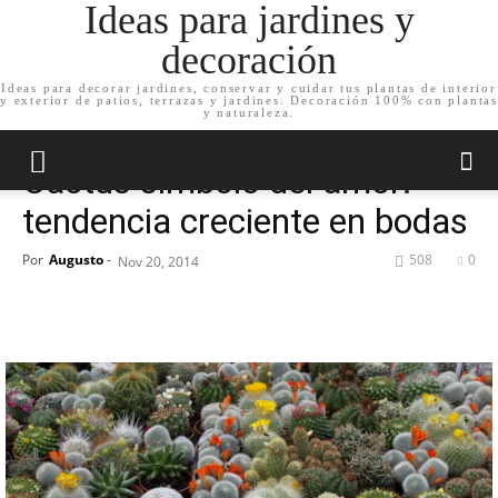
Ideas para jardines y
decoración
Ideas para decorar jardines, conservar y cuidar tus plantas de interior
y exterior de patios, terrazas y jardines. Decoración 100% con plantas
Inicio
Decoración de jardín
Complementos de jardín
y naturaleza.
Decoración de jardín
Complementos de jardín
Plantas de jardín
Cactus símbolo del amor:
tendencia creciente en bodas
Por
Augusto
-
508
0
Nov 20, 2014