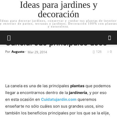
Ideas para jardines y
decoración
Ideas para decorar jardines, conservar y cuidar tus plantas de interior
y exterior de patios, terrazas y jardines. Decoración 100% con plantas
Inicio
Cuida tu jardín
y naturaleza.
Cuida tu jardín
Canela: sus principales usos
Por
Augusto
-
126
0
Mar 29, 2014
La canela es una de las principales
plantas
que podemos
llegar a encontrarnos dentro de la
jardinería
, y por eso
en esta ocasión en
Cuidatujardin.com
queremos
enseñarte no sólo cuáles son sus grandes usos, sino
también los beneficios principales por los que se la elije,