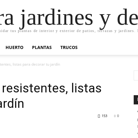
ra jardines y d
uidar tus plantas de interior y exterior de patios, terrazas y jardines
HUERTO
PLANTAS
TRUCOS
tentes, listas para decorar tu jardín
resistentes, listas
ardín
153
0