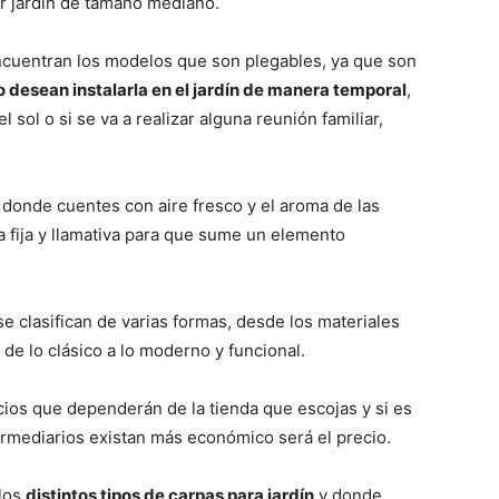
r jardín de tamaño mediano.
ncuentran los modelos que son plegables, ya que son
o desean instalarla en el jardín de manera temporal
,
sol o si se va a realizar alguna reunión familiar,
donde cuentes con aire fresco y el aroma de las
a fija y llamativa para que sume un elemento
 clasifican de varias formas, desde los materiales
de lo clásico a lo moderno y funcional.
cios que dependerán de la tienda que escojas y si es
ermediarios existan más económico será el precio.
los
distintos tipos de carpas para jardín
y donde