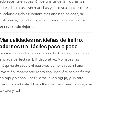
adolescente en cuestión de una tarde. Sin obras, sin
botes de pintura, sin manchas y sin discusiones sobre si
el color elegido aguantará tres años: se colocan, se
disfrutan y, cuando el gusto cambia —que cambiará—,
se retiran sin dejar […]
Manualidades navideñas de fieltro:
adornos DIY fáciles paso a paso
Las manualidades navideñas de fieltro son la puerta de
entrada perfecta al DIY decorativo. No necesitas
máquina de coser, ni patrones complicados, ni una
inversión importante: basta con unas láminas de fieltro
en rojo y blanco, unas tijeras, hilo y aguja, y un rato
tranquilo de tarde. El resultado son adornos cálidos, con
textura y […]