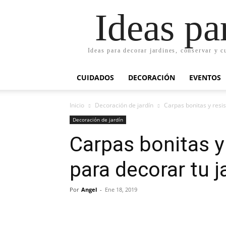
Ideas pa
Ideas para decorar jardines, conservar y c
CUIDADOS
DECORACIÓN
EVENTOS
Inicio
Decoración de jardín
Carpas bonitas y resis
Decoración de jardín
Carpas bonitas y 
para decorar tu j
Por
Angel
-
Ene 18, 2019