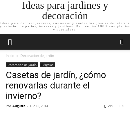
Ideas para jardines y
decoración
Ideas para decorar jardines, conservar y cuidar tus plantas de interior
y exterior de patios, terrazas y jardines. Decoración 100% con plantas
y naturaleza.
Inicio
Decoración de jardín
Decoración de jardín
Pérgolas
Casetas de jardín, ¿cómo
renovarlas durante el
invierno?
Por
Augusto
-
Dic 15, 2014
219
0