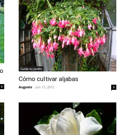
Cuida tu jardín
do
Cómo cultivar aljabas
0
Augusto
-
Jun 13, 2012
0