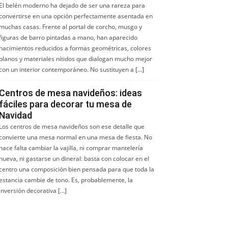
El belén moderno ha dejado de ser una rareza para
convertirse en una opción perfectamente asentada en
muchas casas. Frente al portal de corcho, musgo y
figuras de barro pintadas a mano, han aparecido
nacimientos reducidos a formas geométricas, colores
planos y materiales nítidos que dialogan mucho mejor
con un interior contemporáneo. No sustituyen a […]
Centros de mesa navideños: ideas
fáciles para decorar tu mesa de
Navidad
Los centros de mesa navideños son ese detalle que
convierte una mesa normal en una mesa de fiesta. No
hace falta cambiar la vajilla, ni comprar mantelería
nueva, ni gastarse un dineral: basta con colocar en el
centro una composición bien pensada para que toda la
estancia cambie de tono. Es, probablemente, la
inversión decorativa […]