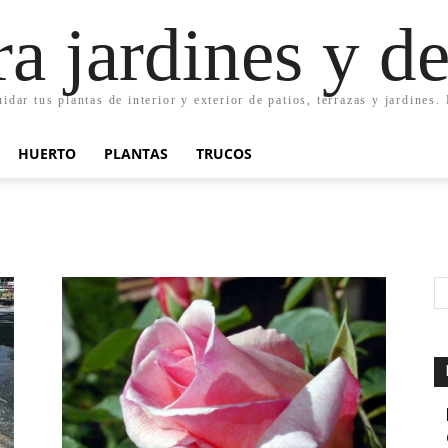
ra jardines y d
uidar tus plantas de interior y exterior de patios, terrazas y jardines
HUERTO
PLANTAS
TRUCOS