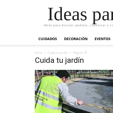
Ideas pa
Ideas para decorar jardines, conservar y c
CUIDADOS
DECORACIÓN
EVENTOS
Inicio
Cuida tu jardín
Página 78
Cuida tu jardín