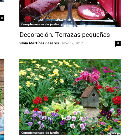
0
Complementos de jardín
Decoración. Terrazas pequeñas
Silvia Martínez Casares
-
Nov 12, 2012
0
Complementos de jardín