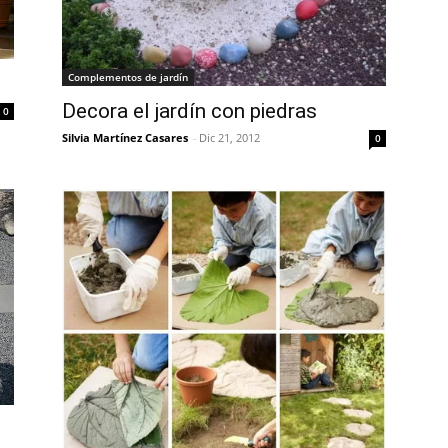
Complementos de jardín
Decora el jardín con piedras
0
Silvia Martínez Casares
-
Dic 21, 2012
0