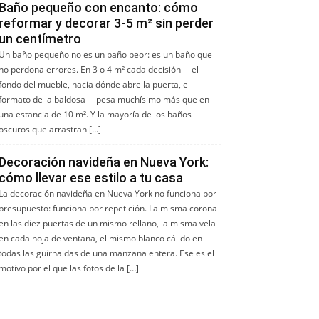
Baño pequeño con encanto: cómo
reformar y decorar 3-5 m² sin perder
un centímetro
Un baño pequeño no es un baño peor: es un baño que
no perdona errores. En 3 o 4 m² cada decisión —el
fondo del mueble, hacia dónde abre la puerta, el
formato de la baldosa— pesa muchísimo más que en
una estancia de 10 m². Y la mayoría de los baños
oscuros que arrastran […]
Decoración navideña en Nueva York:
cómo llevar ese estilo a tu casa
La decoración navideña en Nueva York no funciona por
presupuesto: funciona por repetición. La misma corona
en las diez puertas de un mismo rellano, la misma vela
en cada hoja de ventana, el mismo blanco cálido en
todas las guirnaldas de una manzana entera. Ese es el
motivo por el que las fotos de la […]