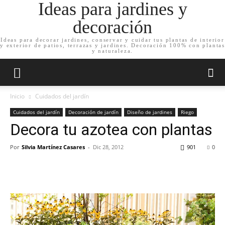
Ideas para jardines y
decoración
Ideas para decorar jardines, conservar y cuidar tus plantas de interior
y exterior de patios, terrazas y jardines. Decoración 100% con plantas
y naturaleza.
Inicio
Cuidados del jardín
Cuidados del jardín
Decoración de jardín
Diseño de jardines
Riego
Decora tu azotea con plantas
Por
Silvia Martínez Casares
-
Dic 28, 2012
901
0