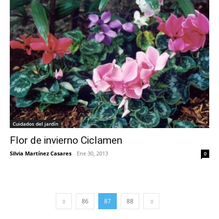
Cuidados del jardín
Flor de invierno Ciclamen
Silvia Martínez Casares
-
Ene 30, 2013
0
86
87
88