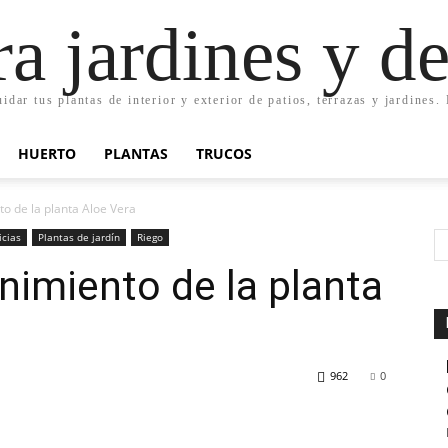
ra jardines y d
uidar tus plantas de interior y exterior de patios, terrazas y jardines
HUERTO
PLANTAS
TRUCOS
o de la planta Aloe Vera
icias
Plantas de jardín
Riego
imiento de la planta
962
0