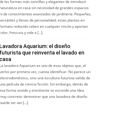
de las formas más sencillas y elegantes de introducir
naturaleza en casa sin necesidad de grandes espacios
ni de conocimientos avanzados de jardinería. Pequeñas,
versátiles y llenas de personalidad, estas plantas en
formato reducido caben en cualquier rincón y aportan
color, frescura y vida a […]
Lavadora Aquarium: el diseño
futurista que reinventa el lavado en
casa
La lavadora Aquarium es uno de esos objetos que, al
verlos por primera vez, cuesta identificar. No parece un
electrodoméstico, sino una escultura futurista salida de
una película de ciencia ficción. Sin embargo, detrás de
esa forma ovoide y envolvente se esconde una idea
muy concreta: demostrar que una lavadora de diseño
puede ser tan […]