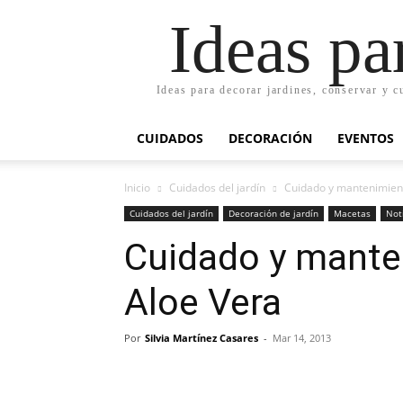
Ideas pa
Ideas para decorar jardines, conservar y c
CUIDADOS
DECORACIÓN
EVENTOS
Inicio
Cuidados del jardín
Cuidado y mantenimient
Cuidados del jardín
Decoración de jardín
Macetas
Not
Cuidado y manten
Aloe Vera
Por
Silvia Martínez Casares
-
Mar 14, 2013