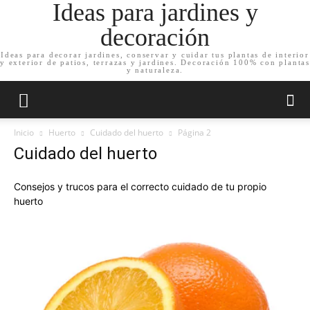
Ideas para jardines y
decoración
Ideas para decorar jardines, conservar y cuidar tus plantas de interior
y exterior de patios, terrazas y jardines. Decoración 100% con plantas
y naturaleza.
Inicio
Huerto
Cuidado del huerto
Página 2
Cuidado del huerto
Consejos y trucos para el correcto cuidado de tu propio
huerto