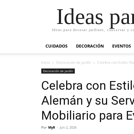
Ideas pa
Ideas para decorar jardines, conservar y c
CUIDADOS
DECORACIÓN
EVENTOS
Inicio
Decoración de jardín
Celebra con Estilo: Al
Decoración de jardín
Celebra con Estil
Alemán y su Ser
Mobiliario para 
Por
MyR
-
Jun 2, 2026