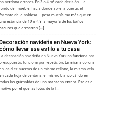
no perdona errores. En 3 o 4 m² cada decisión —el
fondo del mueble, hacia dónde abre la puerta, el
formato de la baldosa— pesa muchísimo más que en
una estancia de 10 m². Y la mayoría de los baños
oscuros que arrastran […]
Decoración navideña en Nueva York:
cómo llevar ese estilo a tu casa
La decoración navideña en Nueva York no funciona por
presupuesto: funciona por repetición. La misma corona
en las diez puertas de un mismo rellano, la misma vela
en cada hoja de ventana, el mismo blanco cálido en
todas las guirnaldas de una manzana entera. Ese es el
motivo por el que las fotos de la […]