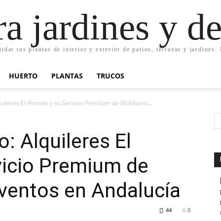
ra jardines y d
uidar tus plantas de interior y exterior de patios, terrazas y jardines
HUERTO
PLANTAS
TRUCOS
quileres El Alemán y su Servicio Premium de Mobiliario...
o: Alquileres El
vicio Premium de
Eventos en Andalucía
44
0