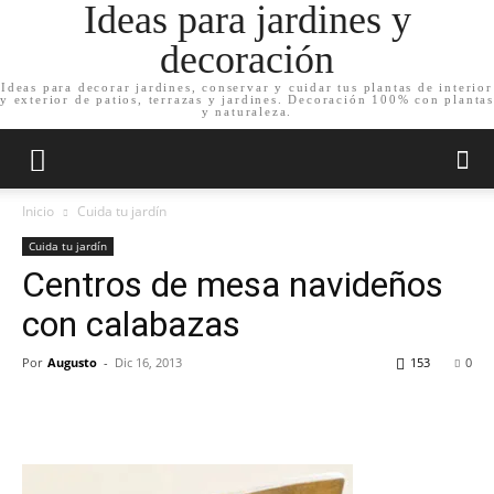
Ideas para jardines y
decoración
Ideas para decorar jardines, conservar y cuidar tus plantas de interior
y exterior de patios, terrazas y jardines. Decoración 100% con plantas
y naturaleza.
Inicio
Cuida tu jardín
Cuida tu jardín
Centros de mesa navideños
con calabazas
Por
Augusto
-
Dic 16, 2013
153
0