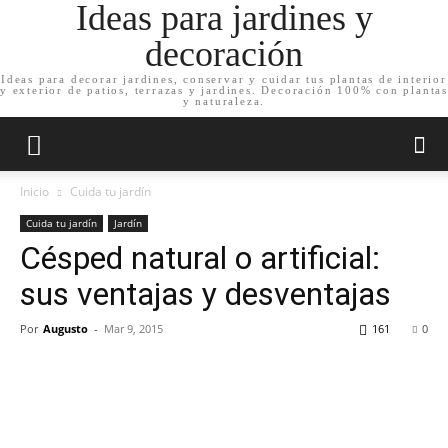
Ideas para jardines y
decoración
Ideas para decorar jardines, conservar y cuidar tus plantas de interior
y exterior de patios, terrazas y jardines. Decoración 100% con plantas
y naturaleza.
Inicio
Cuida tu jardín
Cuida tu jardín
Jardín
Césped natural o artificial:
sus ventajas y desventajas
Por
Augusto
-
Mar 9, 2015
161
0