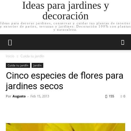
Ideas para jardines y
decoración
Ideas para decorar jardines, conservar y cuidar tus plantas de interior
y exterior de patios, terrazas y jardines. Decoración 100% con plantas
y naturaleza.
Inicio
Cuida tu jardín
Cuida tu jardín
Jardín
Cinco especies de flores para
jardines secos
Por
Augusto
-
Feb 15, 2013
155
0