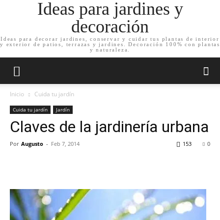
Ideas para jardines y
decoración
Ideas para decorar jardines, conservar y cuidar tus plantas de interior
y exterior de patios, terrazas y jardines. Decoración 100% con plantas
y naturaleza.
Inicio
Cuida tu jardín
Cuida tu jardín
Jardín
Claves de la jardinería urbana
Por
Augusto
-
Feb 7, 2014
153
0