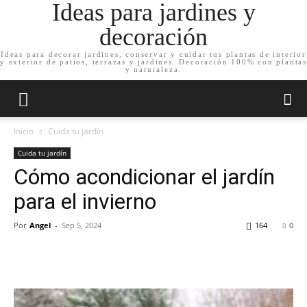
Ideas para jardines y
decoración
Ideas para decorar jardines, conservar y cuidar tus plantas de interior
y exterior de patios, terrazas y jardines. Decoración 100% con plantas
y naturaleza.
Inicio
Cuida tu jardín
Cuida tu jardín
Cómo acondicionar el jardín
para el invierno
Por
Angel
-
Sep 5, 2024
164
0