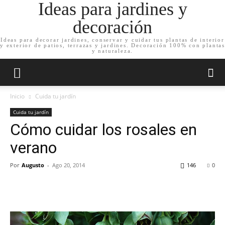
Ideas para jardines y
decoración
Ideas para decorar jardines, conservar y cuidar tus plantas de interior
y exterior de patios, terrazas y jardines. Decoración 100% con plantas
y naturaleza.
Inicio
Cuida tu jardín
Cuida tu jardín
Cómo cuidar los rosales en
verano
Por
Augusto
-
Ago 20, 2014
146
0