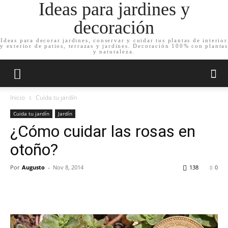
Ideas para jardines y
decoración
Ideas para decorar jardines, conservar y cuidar tus plantas de interior
y exterior de patios, terrazas y jardines. Decoración 100% con plantas
y naturaleza.
Inicio
Cuida tu jardín
Cuida tu jardín
Jardín
¿Cómo cuidar las rosas en
otoño?
Por
Augusto
-
Nov 8, 2014
138
0