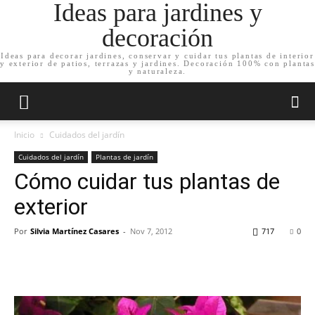
Ideas para jardines y
decoración
Ideas para decorar jardines, conservar y cuidar tus plantas de interior
y exterior de patios, terrazas y jardines. Decoración 100% con plantas
y naturaleza.
Inicio
Cuidados del jardín
Cuidados del jardín
Plantas de jardín
Cómo cuidar tus plantas de
exterior
Por
Silvia Martínez Casares
-
Nov 7, 2012
717
0