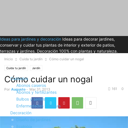
Ideas para jardines y decoración
Ideas para decorar jardines,
conservar y cuidar tus plantas de interior y exterior de patios,
terrazas y jardines. Decoración 100% con plantas y naturaleza.
Inicio
Cuida tu jardín
Cómo cuidar un nogal
Cuida tu jardín
Jardín
Cómo cuidar un nogal
Cuidados
Abonos caseros
161
0
Por
Augusto
-
Mar 31, 2013
Abonos y fertilizantes
Bulbos y semillas
Enfermedades y plagas
Decoración
Diseño de jardines
Ecología