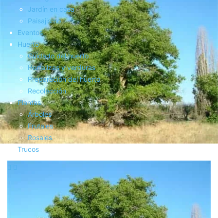
Jardín en casa
Paisajismo
Eventos
Huerto
Cuidado del huerto
Hortalizas y verduras
Preparación del huerto
Recolección
Plantas
Árboles
Frutales
Rosales
Trucos