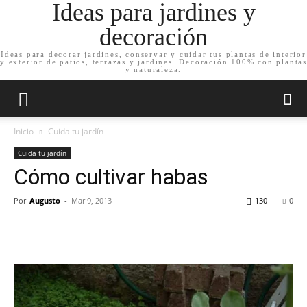
Ideas para jardines y
decoración
Ideas para decorar jardines, conservar y cuidar tus plantas de interior
y exterior de patios, terrazas y jardines. Decoración 100% con plantas
y naturaleza.
Inicio
Cuida tu jardín
Cuida tu jardín
Cómo cultivar habas
Por
Augusto
-
Mar 9, 2013
130
0