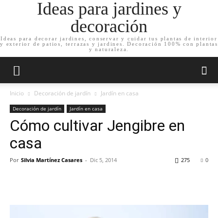
Ideas para jardines y
decoración
Ideas para decorar jardines, conservar y cuidar tus plantas de interior
y exterior de patios, terrazas y jardines. Decoración 100% con plantas
y naturaleza.
Inicio
Decoración de jardín
Jardín en casa
Decoración de jardín
Jardín en casa
Cómo cultivar Jengibre en
casa
Por
Silvia Martínez Casares
-
Dic 5, 2014
275
0