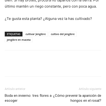
bien. Si hay brotes, procura no taparlos con la tierra. Por
último mantén un riego constante, pero con poca agua.
¿Te gusta esta planta? ¿Alguna vez la has cultivado?
ETIQUETAS
cultivar Jengibre
cultivo del jengibre
jengibre en maceta
Artículo anterior
Artículo siguiente
Boda en invierno: tres flores a
¿Cómo prevenir la aparición de
escoger
hongos en el rosal?