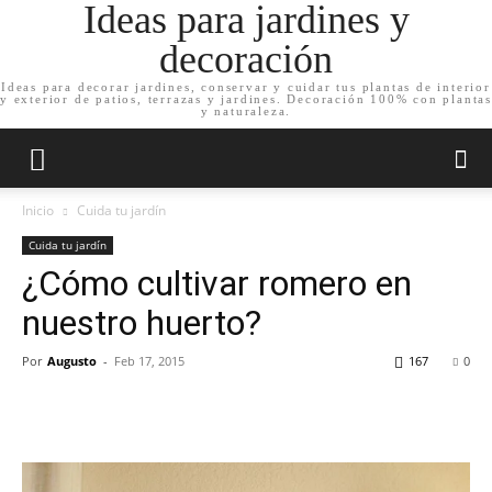
Ideas para jardines y
decoración
Ideas para decorar jardines, conservar y cuidar tus plantas de interior
y exterior de patios, terrazas y jardines. Decoración 100% con plantas
y naturaleza.
Inicio
Cuida tu jardín
Cuida tu jardín
¿Cómo cultivar romero en
nuestro huerto?
Por
Augusto
-
Feb 17, 2015
167
0