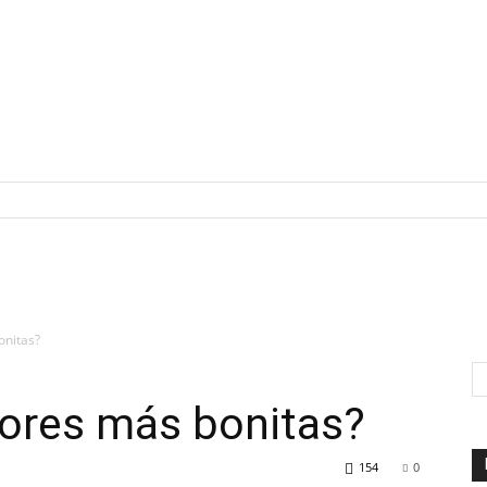
onitas?
lores más bonitas?
154
0