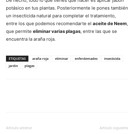
De hecho, todo lo que tienes que hacer es aplicar jabón
potásico en tus plantas. Posteriormente le pones también
un insecticida natural para completar el tratamiento,
entre los que podemos recomendarte el
aceite de Neem
,
que permite
eliminar varias plagas
, entre las que se
encuentra la araña roja.
ETIQUETAS
araña roja
eliminar
enferdemades
insecticida
jardin
plagas
Artículo anterior
Artículo siguiente