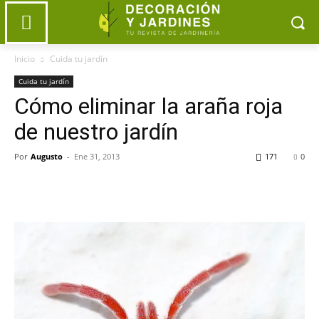
Inicio
Cuida tu jardín
Cuida tu jardín
Cómo eliminar la araña roja
de nuestro jardín
Por
Augusto
-
Ene 31, 2013
171
0