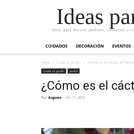
Ideas pa
Ideas para decorar jardines, conservar y c
CUIDADOS
DECORACIÓN
EVENTOS
Inicio
Cuida tu jardín
¿Cómo es el cáctus de Navi
Cuida tu jardín
Jardín
¿Cómo es el các
Por
Augusto
-
Dic 17, 2013