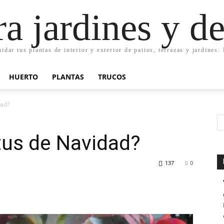
ra jardines y d
uidar tus plantas de interior y exterior de patios, terrazas y jardines
HUERTO
PLANTAS
TRUCOS
dad?
tus de Navidad?
137
0