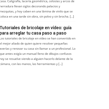
casa. Caligrafía, lacería geométrica, celosías y arcos de
herradura llevan siglos decorando palacios y
mezquitas, y hoy caben en una lámina de vinilo que se
coloca en una tarde sin obra, sin polvo y sin brocha. […]
Tutoriales de bricolaje en vídeo: guía
para arreglar tu casa paso a paso
Los tutoriales de bricolaje en vídeo se han convertido en
el mejor aliado de quien quiere resolver pequeñas
averías y renovar su casa sin llamar a un profesional. Lo
que antes exigía un manual lleno de dibujos confusos
hoy se resuelve viendo a alguien hacerlo delante de la
cámara, con las manos, las herramientas y […]