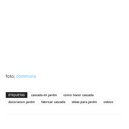
foto;
commons
ETIQUETAS
cascada en jardin
como hacer cascada
decoracion jardin
fabricar cascada
ideas para jardin
videos