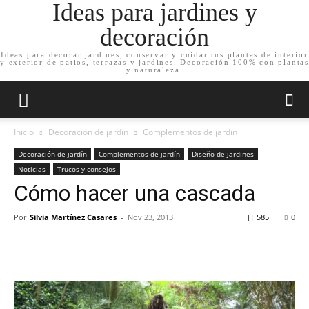
Ideas para jardines y
decoración
Ideas para decorar jardines, conservar y cuidar tus plantas de interior
y exterior de patios, terrazas y jardines. Decoración 100% con plantas
y naturaleza.
Inicio
Decoración de jardín
Complementos de jardín
Decoración de jardín
Complementos de jardín
Diseño de jardines
Noticias
Trucos y consejos
Cómo hacer una cascada
Por
Silvia Martínez Casares
-
Nov 23, 2013
585
0