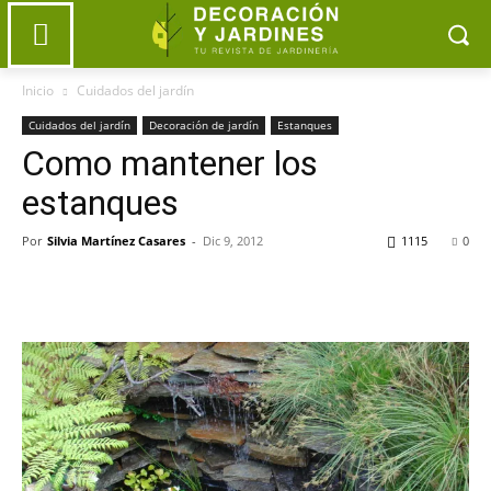
Inicio
Cuidados del jardín
Cuidados del jardín
Decoración de jardín
Estanques
Como mantener los
estanques
Por
Silvia Martínez Casares
-
Dic 9, 2012
1115
0