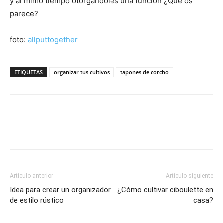
y al mimo tiempo otorgándoles una función ¿Qué os
parece?
foto:
allputtogether
ETIQUETAS
organizar tus cultivos
tapones de corcho
Artículo anterior
Artículo siguiente
Idea para crear un organizador
¿Cómo cultivar ciboulette en
de estilo rústico
casa?