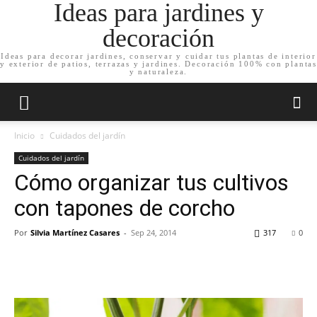
Ideas para jardines y
decoración
Ideas para decorar jardines, conservar y cuidar tus plantas de interior
y exterior de patios, terrazas y jardines. Decoración 100% con plantas
y naturaleza.
Inicio
Cuidados del jardín
Cuidados del jardín
Cómo organizar tus cultivos
con tapones de corcho
Por
Silvia Martínez Casares
-
Sep 24, 2014
317
0